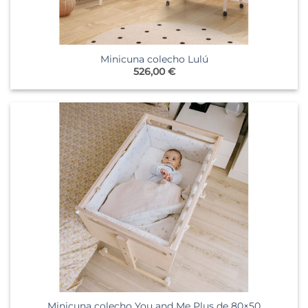
Minicuna colecho Lulú
526,00
€
Minicuna colecho You and Me Plus de 80×50