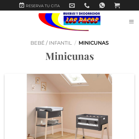
Saltar
RESERVA TU CITA
al
contenido
BEBÉ / INFANTIL
/
MINICUNAS
Minicunas