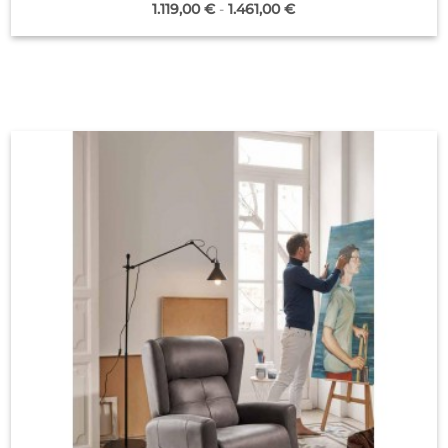
Rango
1.119,00
€
-
1.461,00
€
de
precios:
desde
1.119,00 €
hasta
1.461,00 €