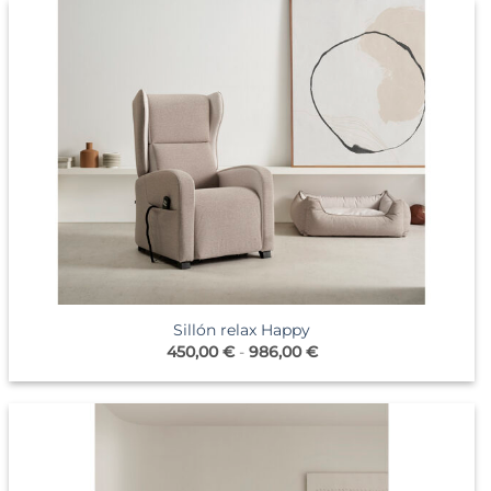
Sillón relax Happy
Rango
450,00
€
-
986,00
€
de
precios:
desde
450,00 €
hasta
986,00 €