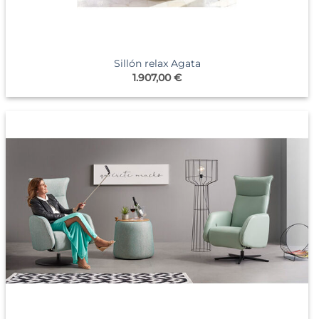
Sillón relax Agata
1.907,00
€