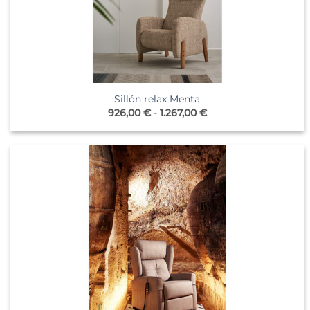
Sillón relax Menta
Rango
926,00
€
-
1.267,00
€
de
precios:
desde
926,00 €
hasta
1.267,00 €