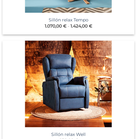
Sillón relax Tempo
Rango
1.070,00
€
-
1.424,00
€
de
precios:
desde
1.070,00 €
hasta
1.424,00 €
Sillón relax Well