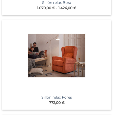
Sillón relax Bora
Rango
1.070,00
€
-
1.424,00
€
de
precios:
desde
1.070,00 €
hasta
1.424,00 €
Sillón relax Fores
772,00
€