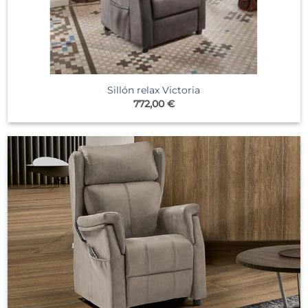
Sillón relax Victoria
772,00
€