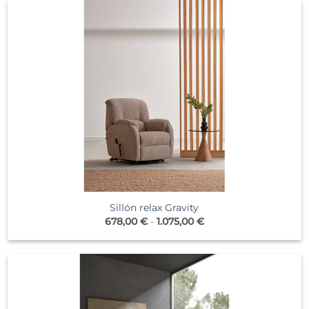
924,00 €
hasta
983,00 €
Sillón relax Gravity
Rango
678,00
€
-
1.075,00
€
de
precios:
desde
678,00 €
hasta
1.075,00 €