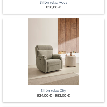
Sillón relax Aqua
850,00
€
Sillón relax City
Rango
924,00
€
-
983,00
€
de
precios:
desde