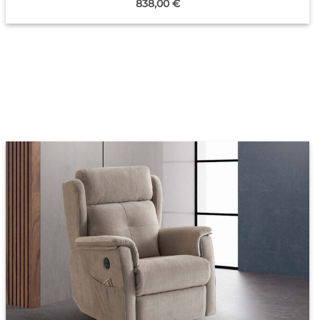
838,00
€