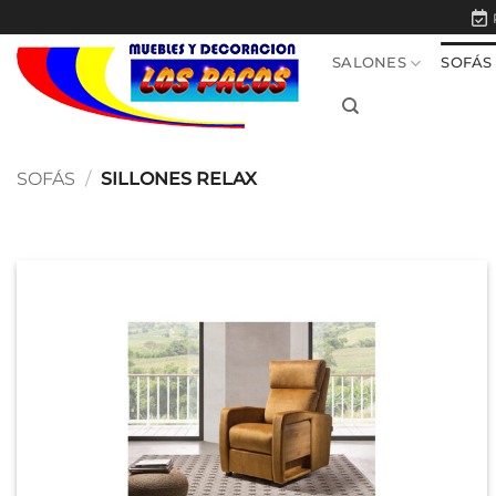
Saltar
al
SALONES
SOFÁS
contenido
SOFÁS
/
SILLONES RELAX