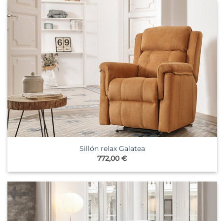
Sillón relax Galatea
772,00
€