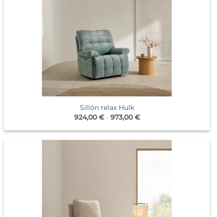
Sillón relax Hulk
Rango
924,00
€
-
973,00
€
de
precios:
desde
924,00 €
hasta
973,00 €