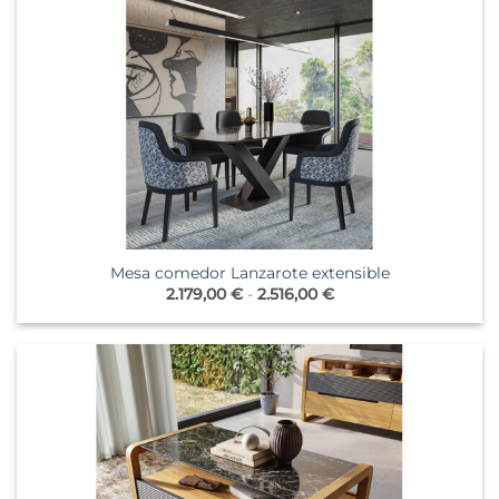
Mesa comedor Lanzarote extensible
Rango
2.179,00
€
-
2.516,00
€
de
precios:
desde
2.179,00 €
hasta
2.516,00 €