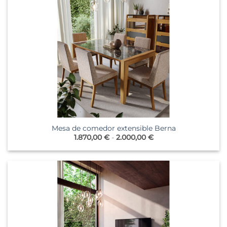
Mesa de comedor extensible Berna
Rango
1.870,00
€
-
2.000,00
€
de
precios:
desde
1.870,00 €
hasta
2.000,00 €