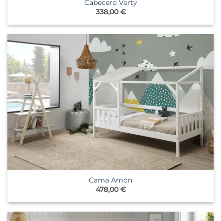
Cabecero Verty
338,00
€
Cama Amon
478,00
€