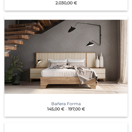
2.030,00
€
Bañera Forma
Rango
145,00
€
-
197,00
€
de
precios:
desde
145,00 €
hasta
197,00 €