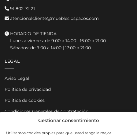
91 802 72 21
atencionalcliente@muebleslospacos.com
HORARIO DE TIENDA:
Lunes a viernes: de 9:00 a 14:00 | 16:00 a 21:00
Sábados: de 9:00 a 14:00 | 17:00 a 21:00
LEGAL
Aviso Legal
Política de privacidad
Política de cookies
Condiciones Generales de Contratación
Gestionar consentimiento
Condiciones Particulares
Utilizamos cookies propias para que usted tenga la mejor
Política de Venta y Cancelación/Devolución