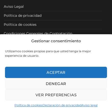
Aviso Legal
Política de privacidad
Política de cookies
Condiciones Generales de Contratación
Gestionar consentimiento
Condiciones Particulares
Utilizamos cookies propias para que usted tenga la mejor
Política de Venta y Cancelación/Devolución
experiencia de usuario.
RRSS
ACEPTAR
DENEGAR
Visa
PayPal
MasterCard
VER PREFERENCIAS
Copyright 2026 ©
Muebles Los Pacos
- SEO, Diseño y Desarrollo
Política de cookies
Declaración de privacidad
Aviso legal
web por
Pigmalion