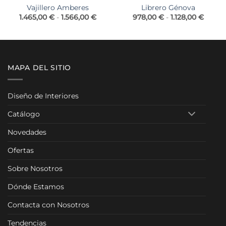
Vajillero Amberes
Librero Génova
Rango
Rang
1.465,00
€
-
1.566,00
€
978,00
€
-
1.128,00
€
de
de
precios:
precio
desde
desde
1.465,00 €
978,0
hasta
hasta
1.566,00 €
1.128,
MAPA DEL SITIO
Diseño de Interiores
Catálogo
Novedades
Ofertas
Sobre Nosotros
Dónde Estamos
Contacta con Nosotros
Tendencias