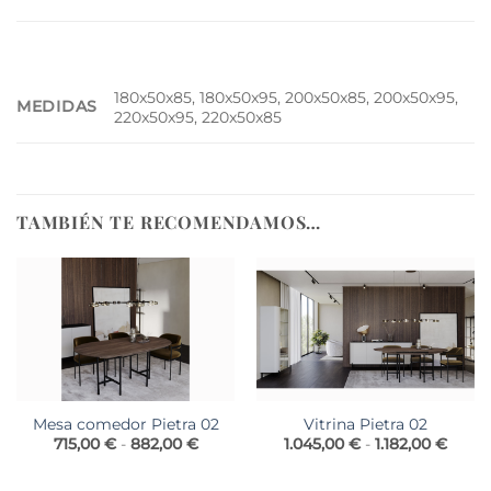
180x50x85, 180x50x95, 200x50x85, 200x50x95,
MEDIDAS
220x50x95, 220x50x85
TAMBIÉN TE RECOMENDAMOS…
Mesa comedor Pietra 02
Vitrina Pietra 02
Rango
Rang
715,00
€
-
882,00
€
1.045,00
€
-
1.182,00
€
de
de
precios:
precio
desde
desde