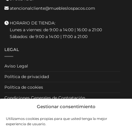
atencionalcliente@muebleslospacos.com
HORARIO DE TIENDA:
Lunes a viernes: de 9:00 a 14:00 | 16:00 a 21:00
Sábados: de 9:00 a 14:00 | 17:00 a 21:00
LEGAL
Aviso Legal
Política de privacidad
Política de cookies
Condiciones Generales de Contratación
Gestionar consentimiento
Condiciones Particulares
Utilizamos cookies propias para que usted tenga la mejor
Política de Venta y Cancelación/Devolución
experiencia de usuario.