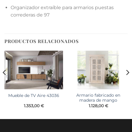
Organizador extraíble para armarios puestas
correderas de 97
PRODUCTOS RELACIONADOS
Armario fabricado en
Mueble de TV Aire 43036
madera de mango
o
1.353,00
€
1.128,00
€
os:
e
00 €
a
00 €