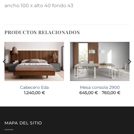
ancho 100 x alto 40 fondo 43
PRODUCTOS RELACIONADOS
Cabecero Eda
Mesa consola 2900
Rango
1.240,00
€
645,00
€
-
760,00
€
de
precio
desde
645,00
hasta
760,00
MAPA DEL SITIO