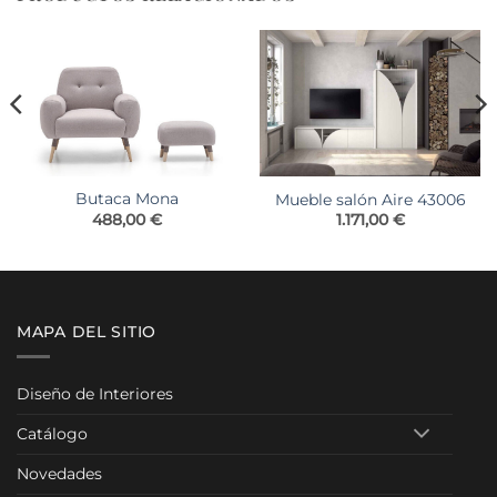
Butaca Mona
Mueble salón Aire 43006
488,00
€
1.171,00
€
MAPA DEL SITIO
Diseño de Interiores
Catálogo
Novedades