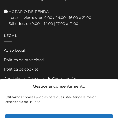
HORARIO DE TIENDA:
Lunes a viernes: de 9:00 a 14:00 | 16:00 a 21:00
Sábados: de 9:00 a 14:00 | 17:00 a 21:00
LEGAL
Aviso Legal
Política de privacidad
Política de cookies
Condiciones Generales de Contratación
Gestionar consentimiento
Condiciones Particulares
Utilizamos cookies propias para que usted tenga la mejor
Política de Venta y Cancelación/Devolución
experiencia de usuario.
RRSS