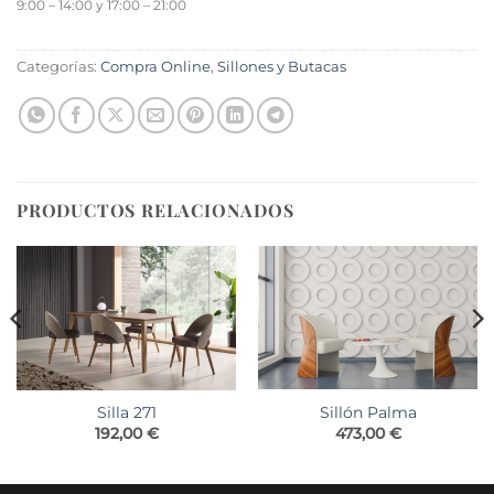
9:00 – 14:00 y 17:00 – 21:00
Categorías:
Compra Online
,
Sillones y Butacas
PRODUCTOS RELACIONADOS
Sillón Palma
Silla 271
o
473,00
€
192,00
€
os:
e
0 €