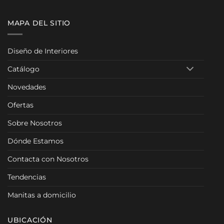
0 €
MAPA DEL SITIO
Diseño de Interiores
Catálogo
Novedades
Ofertas
Sobre Nosotros
Dónde Estamos
Contacta con Nosotros
Tendencias
Manitas a domicilio
UBICACIÓN