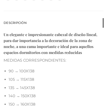
DESCRIPCIÓN
Un elegante e impresionante cabezal de diseño lineal,
para dar importancia a la decoración de la zona de
noche, a una cama importante e ideal para aquellos
espacios dormitorios con medidas reducidas
MEDIDAS CORRESPONDIENTES:
90 → 100X138
105 → 115X138
135 → 145X138
140 → 150X138
150 → 160X138