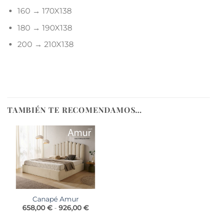
160 → 170X138
180 → 190X138
200 → 210X138
TAMBIÉN TE RECOMENDAMOS…
Canapé Amur
Rango
658,00
€
-
926,00
€
de