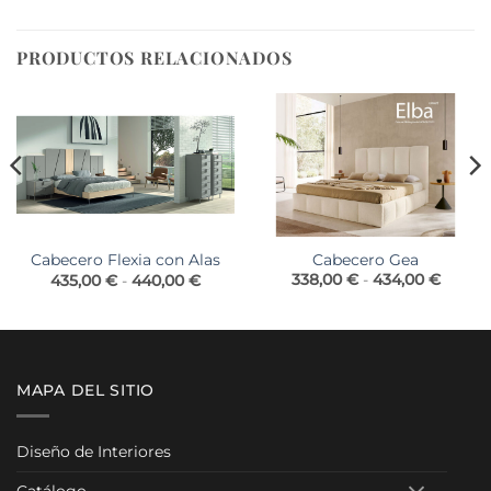
precios:
desde
658,00 €
hasta
PRODUCTOS RELACIONADOS
926,00 €
Cabecero Gea
Cabecero Flexia con Alas
Rango
o
Rango
338,00
€
-
434,00
€
435,00
€
-
440,00
€
de
de
precios
os:
precios:
desde
e
desde
338,00
0 €
435,00 €
hasta
hasta
434,00
0 €
440,00 €
MAPA DEL SITIO
Diseño de Interiores