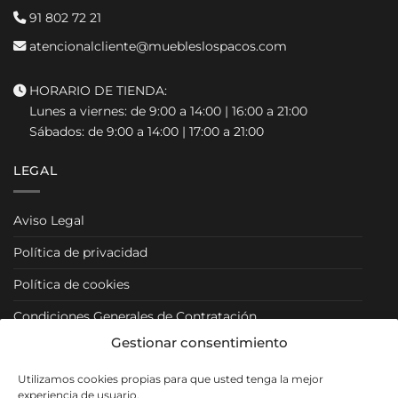
91 802 72 21
atencionalcliente@muebleslospacos.com
HORARIO DE TIENDA:
Lunes a viernes: de 9:00 a 14:00 | 16:00 a 21:00
Sábados: de 9:00 a 14:00 | 17:00 a 21:00
LEGAL
Aviso Legal
Política de privacidad
Política de cookies
Condiciones Generales de Contratación
Gestionar consentimiento
Condiciones Particulares
Utilizamos cookies propias para que usted tenga la mejor
Política de Venta y Cancelación/Devolución
experiencia de usuario.