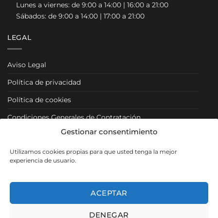
Lunes a viernes: de 9:00 a 14:00 | 16:00 a 21:00
Sábados: de 9:00 a 14:00 | 17:00 a 21:00
LEGAL
Aviso Legal
Política de privacidad
Política de cookies
Condiciones Generales de Contratación
Gestionar consentimiento
Condiciones Particulares
Utilizamos cookies propias para que usted tenga la mejor
Política de Venta y Cancelación/Devolución
experiencia de usuario.
RRSS
ACEPTAR
DENEGAR