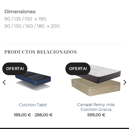
Dimensiones:
90 / 135 / 150 x 190.
90 / 150 / 160 / 180 x 200.
PRODUCTOS RELACIONADOS
OFERTA!
OFERTA!
Canapé Remy más
Colchón Tabit
Colchón Grecia
o
Rango
189,00
€
-
288,00
€
599,00
€
de
os:
precios:
e
desde