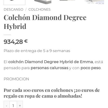
DESCANSO
/
COLCHONES
Colchón Diamond Degree
Hybrid
934,28
€
Plazo de entrega de 5 a 9 semanas
El
colchón Diamond Degree Hybrid de Emma
, está
pensado para
personas calurosas
y con
poco peso
.
PROMOCION
Por cada 100 euros en colchones ¡20 euros de
regalo en ropa de cama o almohadas!
Colchón Diamond Degree Hybrid cantidad