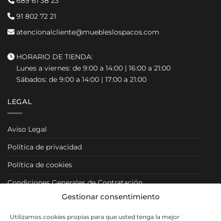
689 61 38 23
91 802 72 21
atencionalcliente@muebleslospacos.com
HORARIO DE TIENDA:
Lunes a viernes: de 9:00 a 14:00 | 16:00 a 21:00
Sábados: de 9:00 a 14:00 | 17:00 a 21:00
LEGAL
Aviso Legal
Política de privacidad
Política de cookies
Condiciones Generales de Contratación
Gestionar consentimiento
Condiciones Particulares
Utilizamos cookies propias para que usted tenga la mejor
Política de Venta y Cancelación/Devolución