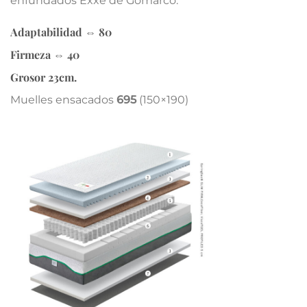
enfundados Exxe de Gomarco.
Adaptabilidad ⇔
80
Firmeza ⇔
40
Grosor
23cm.
Muelles ensacados
695
(150×190)