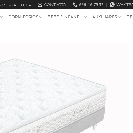
CONTACTA
696 46 75 32
WHATS
RESERVA TU CITA
DORMITORIOS
BEBÉ / INFANTIL
AUXILIARES
DE