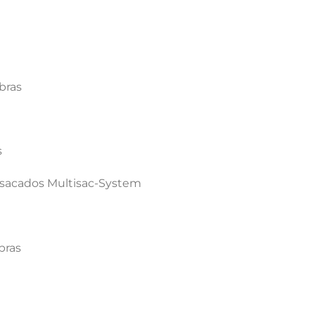
bras
s
nsacados Multisac-System
bras