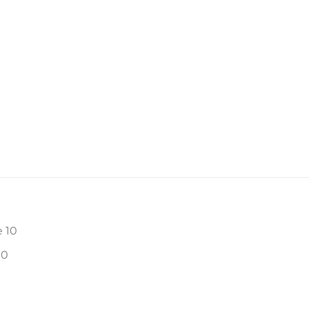
e 10
10