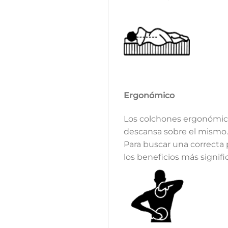
Ergonómico
Los colchones ergonómico
descansa sobre el mismo
Para buscar una correcta 
los beneficios más signif