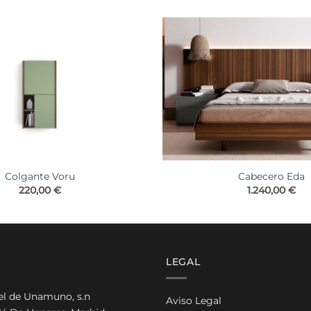
Colgante Voru
Cabecero Eda
220,00
€
1.240,00
€
LEGAL
el de Unamuno, s.n
Aviso Legal