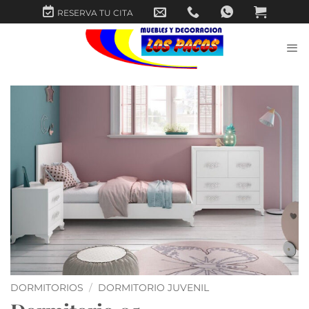
Saltar
RESERVA TU CITA
al
contenido
DORMITORIOS
/
DORMITORIO JUVENIL