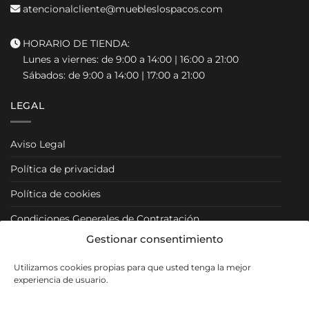
atencionalcliente@muebleslospacos.com
HORARIO DE TIENDA:
Lunes a viernes: de 9:00 a 14:00 | 16:00 a 21:00
Sábados: de 9:00 a 14:00 | 17:00 a 21:00
LEGAL
Aviso Legal
Política de privacidad
Política de cookies
Condiciones Generales de Contratación
Gestionar consentimiento
Condiciones Particulares
Utilizamos cookies propias para que usted tenga la mejor
Política de Venta y Cancelación/Devolución
experiencia de usuario.
RRSS