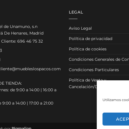
LEGAL
el de Unamuno, s.n
Aviso Legal
lá De Henares, Madrid
Política de privacidad
 Cliente:
696 46 75 32
Política de cookies
3
Condiciones Generales de Con
1
cliente@muebleslospacos.com
Condiciones Particulares
Política de Venta y
E TIENDA:
Cancelación/Devolución
nes: de 9:00 a 14:00 | 16:00 a
Utilizamos cook
 9:00 a 14:00 | 17:00 a 21:00
ACEP
eb por
Pigmalion