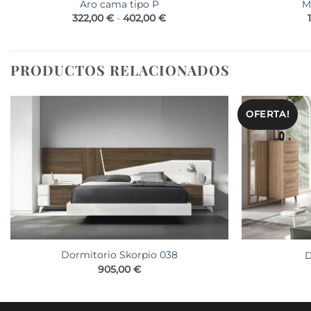
M
Aro cama tipo P
Rango
322,00
€
-
402,00
€
de
precios:
desde
322,00 €
hasta
PRODUCTOS RELACIONADOS
402,00 €
OFERTA!
Dormitorio Skorpio 038
D
905,00
€