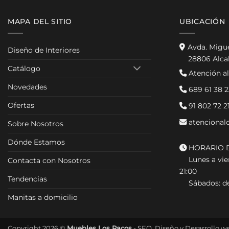
MAPA DEL SITIO
UBICACIÓN
Avda. Migu
Diseño de Interiores
28806 Alca
Catálogo
Atención al
Novedades
689 61 38 2
Ofertas
91 802 72 2
atencional
Sobre Nosotros
Dónde Estamos
HORARIO D
Lunes a vier
Contacta con Nosotros
21:00
Tendencias
Sábados: de
Manitas a domicilio
Copyright 2026 ©
Muebles Los Pacos
- SEO, Diseño y Desarrollo w