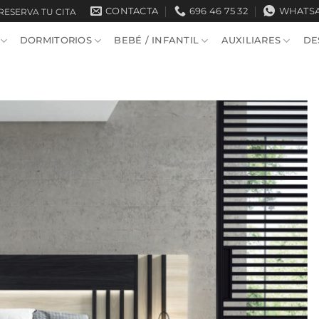
CONTACTA
696 46 75 32
WHATS
RESERVA TU CITA
DORMITORIOS
BEBÉ / INFANTIL
AUXILIARES
DE