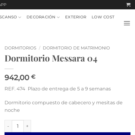
APP
SCANSO
DECORACIÓN
EXTERIOR
LOW COST
DORMITORIOS
/
DORMITORIO DE MATRIMONIO
Dormitorio Messara 04
942,00
€
REF. 474 Plazo de entrega de 5 a 9 semanas
Dormitorio compuesto de cabecero y mesitas de
noche
Dormitorio Messara 04 cantidad