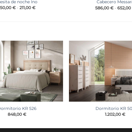
esita de noche Ino
Cabecero Messar
Rango
150,00
€
-
211,00
€
586,00
€
-
652,00
de
precios:
desde
150,00 €
hasta
211,00 €
ormitorio KR 526
Dormitorio KR 5
848,00
€
1.202,00
€