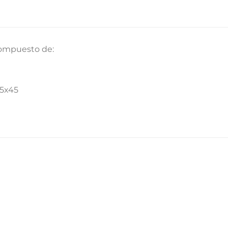
ompuesto de:
45x45