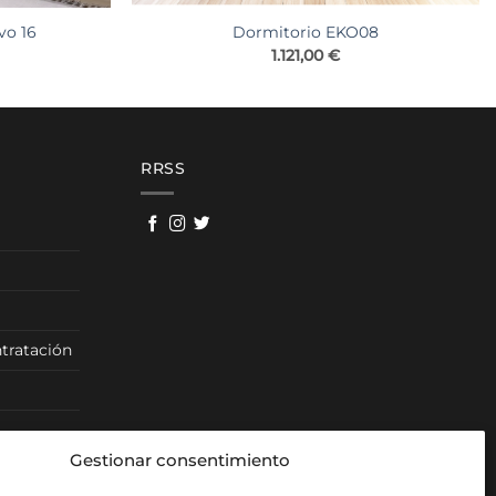
vo 16
Dormitorio EKO08
1.121,00
€
RRSS
tratación
Gestionar consentimiento