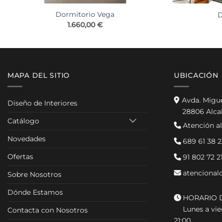
Dormitorio Vega
D
1.660,00
€
MAPA DEL SITIO
UBICACIÓN
Avda. Migu
Diseño de Interiores
28806 Alca
Catálogo
Atención al
Novedades
689 61 38 2
Ofertas
91 802 72 2
atencional
Sobre Nosotros
Dónde Estamos
HORARIO D
Lunes a vier
Contacta con Nosotros
21:00