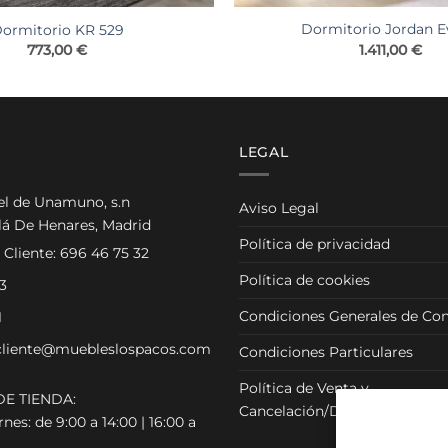
Dormitorio Jordan E
ormitorio KR 529
1.411,00
€
773,00
€
LEGAL
el de Unamuno, s.n
Aviso Legal
lá De Henares, Madrid
Política de privacidad
 Cliente:
696 46 75 32
Política de cookies
3
Condiciones Generales de Con
1
cliente@muebleslospacos.com
Condiciones Particulares
Política de Venta y
E TIENDA:
Cancelación/Devolución
nes: de 9:00 a 14:00 | 16:00 a