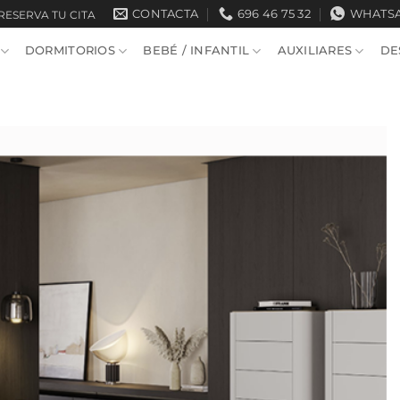
CONTACTA
696 46 75 32
WHATS
RESERVA TU CITA
DORMITORIOS
BEBÉ / INFANTIL
AUXILIARES
DE