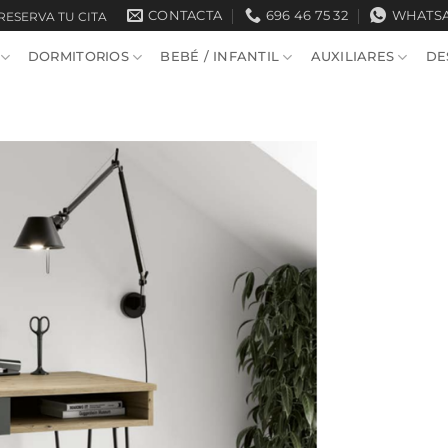
CONTACTA
696 46 75 32
WHATS
RESERVA TU CITA
DORMITORIOS
BEBÉ / INFANTIL
AUXILIARES
DE