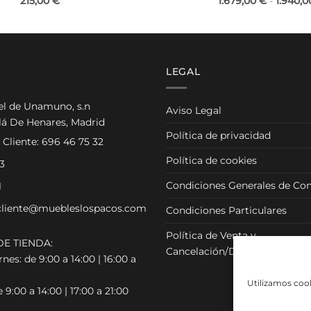
215,00
€
1.679,00
€
-
1.940,
LEGAL
el de Unamuno, s.n
Aviso Legal
lá De Henares, Madrid
Política de privacidad
 Cliente:
696 46 75 32
Política de cookies
3
Condiciones Generales de Con
1
cliente@muebleslospacos.com
Condiciones Particulares
Política de Venta y
E TIENDA:
Cancelación/Devolución
nes: de 9:00 a 14:00 | 16:00 a
Utilizamos cook
 9:00 a 14:00 | 17:00 a 21:00