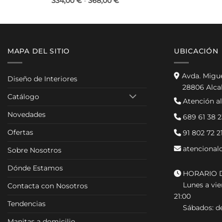
Rango
334,00
€
-
368,00
€
de
precios:
desde
334,00 €
hasta
368,00 €
MAPA DEL SITIO
UBICACIÓN
Avda. Migu
Diseño de Interiores
28806 Alca
Catálogo
Atención al
Novedades
689 61 38 2
Ofertas
91 802 72 2
atencional
Sobre Nosotros
Dónde Estamos
HORARIO D
Lunes a vier
Contacta con Nosotros
21:00
Tendencias
Sábados: de
Manitas a domicilio