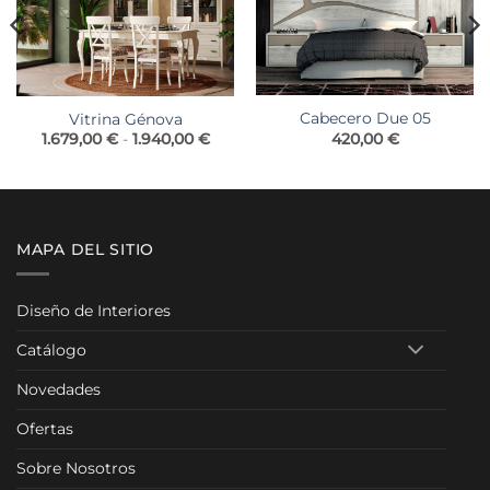
Cabecero Due 05
Vitrina Génova
go
Rango
420,00
€
1.679,00
€
-
1.940,00
€
de
os:
precios:
e
desde
00 €
1.679,00 €
a
hasta
,00 €
1.940,00 €
MAPA DEL SITIO
Diseño de Interiores
Catálogo
Novedades
Ofertas
Sobre Nosotros