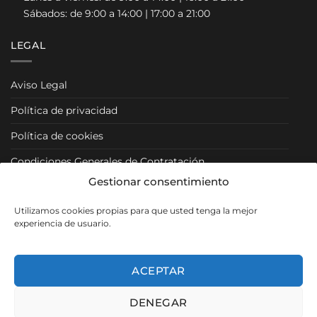
Sábados: de 9:00 a 14:00 | 17:00 a 21:00
LEGAL
Aviso Legal
Política de privacidad
Política de cookies
Condiciones Generales de Contratación
Gestionar consentimiento
Condiciones Particulares
Utilizamos cookies propias para que usted tenga la mejor
Política de Venta y Cancelación/Devolución
experiencia de usuario.
RRSS
ACEPTAR
DENEGAR