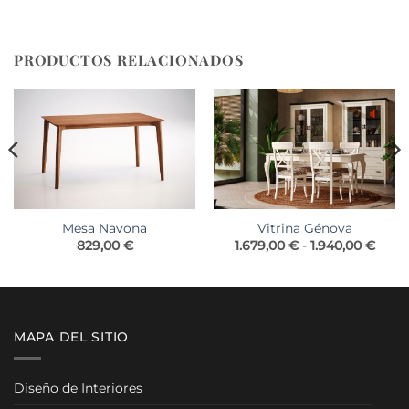
PRODUCTOS RELACIONADOS
Mesa Navona
Vitrina Génova
Rang
829,00
€
1.679,00
€
-
1.940,00
€
de
preci
desd
1.679
hasta
1.940
MAPA DEL SITIO
Diseño de Interiores