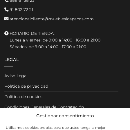
689 61 38 23
91 802 72 21
atencionalcliente@muebleslospacos.com
HORARIO DE TIENDA:
Lunes a viernes: de 9:00 a 14:00 | 16:00 a 21:00
Sábados: de 9:00 a 14:00 | 17:00 a 21:00
LEGAL
Aviso Legal
Política de privacidad
Política de cookies
Condiciones Generales de Contratación
Gestionar consentimiento
Condiciones Particulares
Utilizamos cookies propias para que usted tenga la mejor
Política de Venta y Cancelación/Devolución