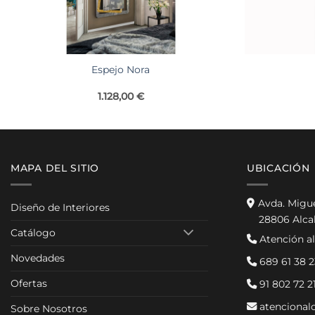
Espejo Nora
1.128,00
€
MAPA DEL SITIO
UBICACIÓN
Avda. Migu
Diseño de Interiores
28806 Alca
Catálogo
Atención al
Novedades
689 61 38 2
Ofertas
91 802 72 2
atencional
Sobre Nosotros