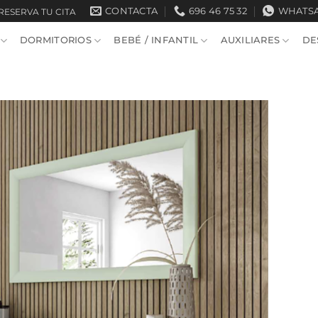
CONTACTA
696 46 75 32
WHATS
RESERVA TU CITA
DORMITORIOS
BEBÉ / INFANTIL
AUXILIARES
DE