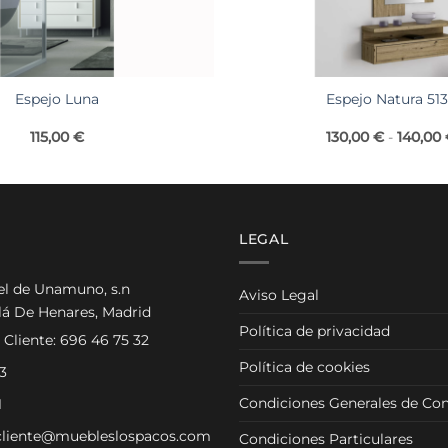
Espejo Luna
Espejo Natura 51
115,00
€
130,00
€
-
140,00
LEGAL
el de Unamuno, s.n
Aviso Legal
lá De Henares, Madrid
Política de privacidad
 Cliente:
696 46 75 32
Política de cookies
3
Condiciones Generales de Con
1
cliente@muebleslospacos.com
Condiciones Particulares