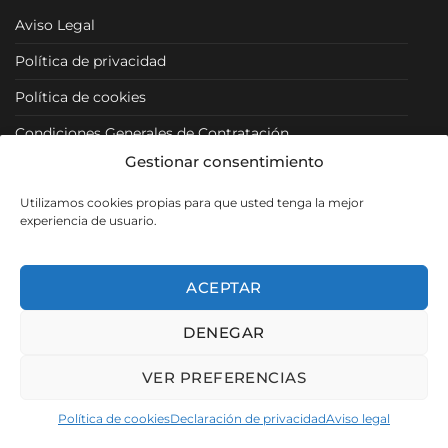
Aviso Legal
Política de privacidad
Política de cookies
Condiciones Generales de Contratación
Gestionar consentimiento
Condiciones Particulares
Utilizamos cookies propias para que usted tenga la mejor
Política de Venta y Cancelación/Devolución
experiencia de usuario.
RRSS
ACEPTAR
DENEGAR
Visa
PayPal
MasterCard
VER PREFERENCIAS
Copyright 2026 ©
Muebles Los Pacos
- SEO, Diseño y Desarrollo
Política de cookies
Declaración de privacidad
Aviso legal
web por
Pigmalion