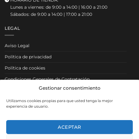
HORARIO DE TIENDA:
Lunes a viernes: de 9:00 a 14:00 | 16:00 a 21:00
Sábados: de 9:00 a 14:00 | 17:00 a 21:00
LEGAL
Aviso Legal
Política de privacidad
Política de cookies
Condiciones Generales de Contratación
Gestionar consentimiento
Condiciones Particulares
Utilizamos cookies propias para que usted tenga la mejor
Política de Venta y Cancelación/Devolución
experiencia de usuario.
RRSS
ACEPTAR