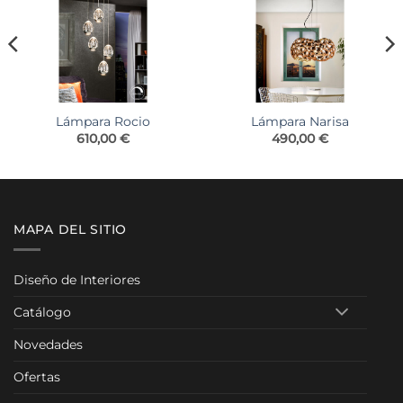
Lámpara Rocio
Lámpara Narisa
o
610,00
€
490,00
€
os:
e
00 €
a
00 €
MAPA DEL SITIO
Diseño de Interiores
Catálogo
Novedades
Ofertas