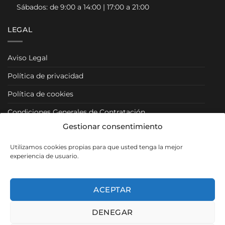
Sábados: de 9:00 a 14:00 | 17:00 a 21:00
LEGAL
Aviso Legal
Política de privacidad
Política de cookies
Condiciones Generales de Contratación
Gestionar consentimiento
Condiciones Particulares
Utilizamos cookies propias para que usted tenga la mejor
Política de Venta y Cancelación/Devolución
experiencia de usuario.
RRSS
ACEPTAR
DENEGAR