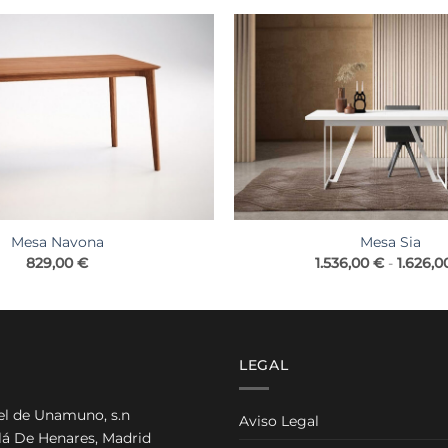
Mesa Navona
Mesa Sia
829,00
€
1.536,00
€
-
1.626,
LEGAL
el de Unamuno, s.n
Aviso Legal
lá De Henares, Madrid