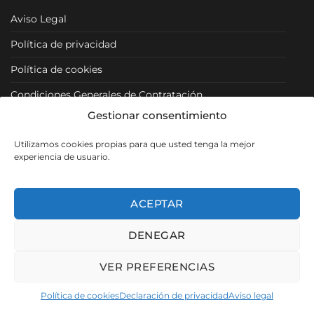
Aviso Legal
Política de privacidad
Política de cookies
Condiciones Generales de Contratación
Gestionar consentimiento
Condiciones Particulares
Utilizamos cookies propias para que usted tenga la mejor
Política de Venta y Cancelación/Devolución
experiencia de usuario.
RRSS
ACEPTAR
DENEGAR
Visa
PayPal
MasterCard
VER PREFERENCIAS
Copyright 2026 ©
Muebles Los Pacos
- SEO, Diseño y Desarrollo
Política de cookies
Declaración de privacidad
Aviso legal
web por
Pigmalion