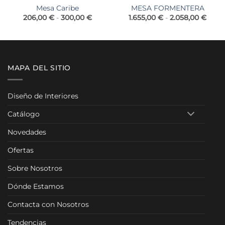
Mesa Caribe
MESA FORMENTERA
o
Rango
Rang
206,00
€
-
300,00
€
1.655,00
€
-
2.058,00
€
de
de
os:
precios:
preci
e
desde
desd
00 €
206,00 €
1.655
a
hasta
hasta
00 €
300,00 €
2.058
MAPA DEL SITIO
Diseño de Interiores
Catálogo
Novedades
Ofertas
Sobre Nosotros
Dónde Estamos
Contacta con Nosotros
Tendencias