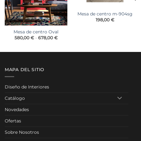
Mesa de centro m-904sg
198,00
€
o
os:
Mesa de centro Oval
e
Rango
580,00
€
-
678,00
€
00 €
de
a
precios:
00 €
desde
580,00 €
hasta
678,00 €
MAPA DEL SITIO
Diseño de Interiores
Catálogo
Novedades
Ofertas
Sobre Nosotros