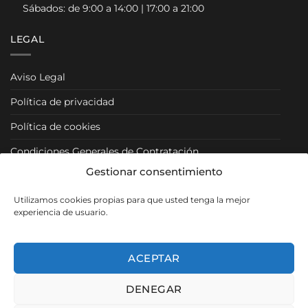
Sábados: de 9:00 a 14:00 | 17:00 a 21:00
LEGAL
Aviso Legal
Política de privacidad
Política de cookies
Condiciones Generales de Contratación
Gestionar consentimiento
Condiciones Particulares
Utilizamos cookies propias para que usted tenga la mejor
Política de Venta y Cancelación/Devolución
experiencia de usuario.
RRSS
ACEPTAR
DENEGAR