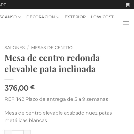
APP
SCANSO
DECORACIÓN
EXTERIOR
LOW COST
SALONES
/
MESAS DE CENTRO
Mesa de centro redonda
elevable pata inclinada
376,00
€
REF. 142 Plazo de entrega de 5 a 9 semanas
Mesa de centro elevable acabado nuez patas
metálicas blancas
Mesa de centro redonda elevable pata inclinada cantidad