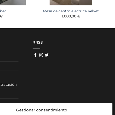
ebec
Mesa de centro eléctrica Velvet
Rango
€
1.000,00
€
de
precios:
desde
610,00 €
hasta
700,00 €
RRSS
tratación
Gestionar consentimiento