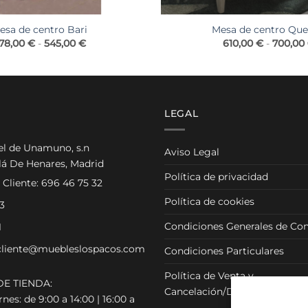
esa de centro Bari
Mesa de centro Qu
Rango
78,00
€
-
545,00
€
610,00
€
-
700,00
de
precios:
desde
478,00 €
hasta
545,00 €
LEGAL
el de Unamuno, s.n
Aviso Legal
lá De Henares, Madrid
Política de privacidad
 Cliente:
696 46 75 32
Política de cookies
3
Condiciones Generales de Con
1
cliente@muebleslospacos.com
Condiciones Particulares
Política de Venta y
E TIENDA:
Cancelación/Devolución
nes: de 9:00 a 14:00 | 16:00 a