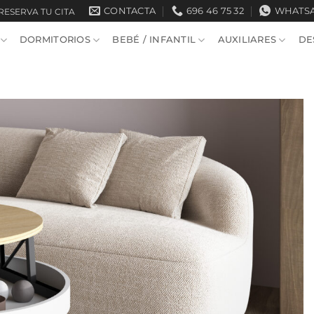
CONTACTA
696 46 75 32
WHATS
RESERVA TU CITA
DORMITORIOS
BEBÉ / INFANTIL
AUXILIARES
DE