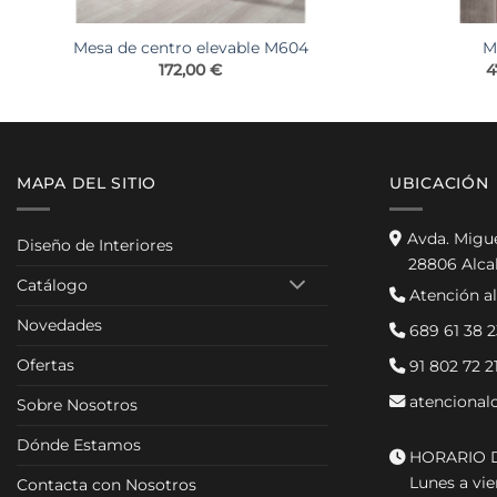
Mesa de centro elevable M604
M
172,00
€
4
MAPA DEL SITIO
UBICACIÓN
Avda. Migu
Diseño de Interiores
28806 Alca
Catálogo
Atención al
Novedades
689 61 38 2
Ofertas
91 802 72 2
atencional
Sobre Nosotros
Dónde Estamos
HORARIO D
Lunes a vier
Contacta con Nosotros