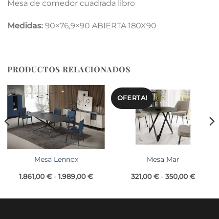
Mesa de comedor cuadrada libro
Medidas:
90×76,9×90 ABIERTA 180X90
PRODUCTOS RELACIONADOS
OFERTA!
Mesa Lennox
Mesa Mar
Rango
Rango
1.861,00
€
-
1.989,00
€
321,00
€
-
350,00
€
de
de
precios:
precios
desde
desde
1.861,00 €
321,00 
hasta
hasta
1.989,00 €
350,00