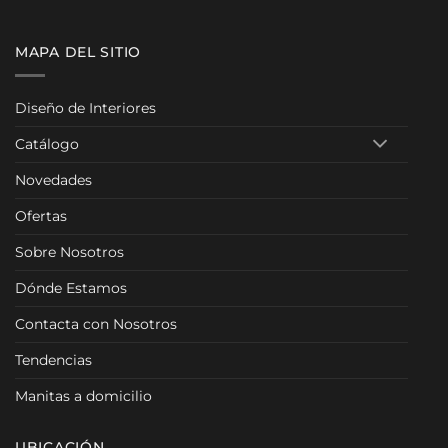
00 €
998,00 €
1.569
a
hasta
hasta
9,00 €
1.021,00 €
1.586
MAPA DEL SITIO
Diseño de Interiores
Catálogo
Novedades
Ofertas
Sobre Nosotros
Dónde Estamos
Contacta con Nosotros
Tendencias
Manitas a domicilio
UBICACIÓN