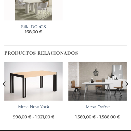
Silla DC-423
168,00
€
PRODUCTOS RELACIONADOS
Mesa New York
Mesa Dafne
go
Rango
Rang
998,00
€
-
1.021,00
€
1.569,00
€
-
1.586,00
€
de
de
os:
precios:
preci
e
desde
desd