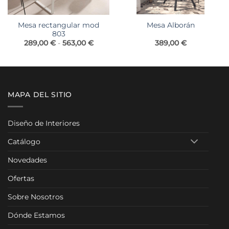
Mesa rectangular mod
Mesa Alborán
803
o
Rango
389,00
€
289,00
€
-
563,00
€
de
os:
precios:
e
desde
0 €
289,00 €
hasta
0 €
563,00 €
MAPA DEL SITIO
Diseño de Interiores
Catálogo
Novedades
Ofertas
Sobre Nosotros
Dónde Estamos