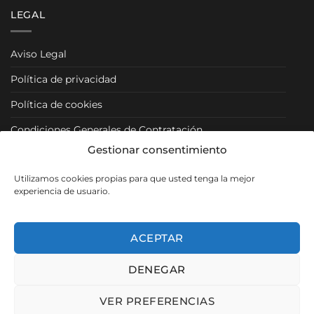
LEGAL
Aviso Legal
Política de privacidad
Política de cookies
Condiciones Generales de Contratación
Gestionar consentimiento
Condiciones Particulares
Utilizamos cookies propias para que usted tenga la mejor
Política de Venta y Cancelación/Devolución
experiencia de usuario.
RRSS
ACEPTAR
DENEGAR
Visa
PayPal
MasterCard
VER PREFERENCIAS