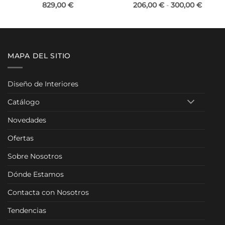
o
Rango
829,00
€
206,00
€
-
300,00
€
de
os:
precio
e
desde
00 €
206,00
a
hasta
00 €
300,00
MAPA DEL SITIO
Diseño de Interiores
Catálogo
Novedades
Ofertas
Sobre Nosotros
Dónde Estamos
Contacta con Nosotros
Tendencias