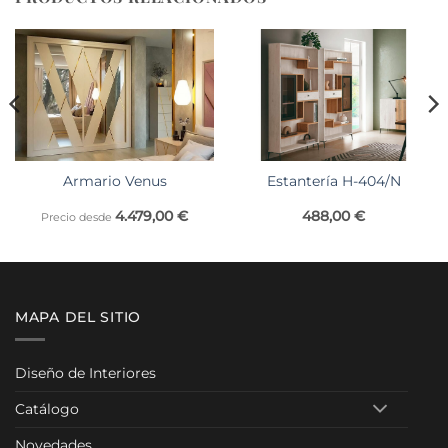
Armario Venus
Estantería H-404/N
4.479,00
€
488,00
€
Precio desde
MAPA DEL SITIO
Diseño de Interiores
Catálogo
Novedades