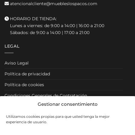
atencionalcliente@muebleslospacos.com
HORARIO DE TIENDA:
Lunes a viernes: de 9:00 a 14:00 | 16:00 a 21:00
Sábados: de 9:00 a 14:00 | 17:00 a 21:00
LEGAL
Aviso Legal
Política de privacidad
Política de cookies
Condiciones Generales de Contratación
Gestionar consentimiento
Condiciones Particulares
Utilizamos cookies propias para que usted tenga la mejor
Política de Venta y Cancelación/Devolución
experiencia de usuario.
RRSS