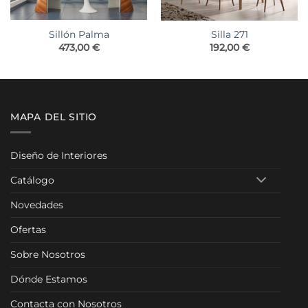
Sillón Palma
Silla 271
o
473,00
€
192,00
€
os:
e
00 €
00 €
MAPA DEL SITIO
Diseño de Interiores
Catálogo
Novedades
Ofertas
Sobre Nosotros
Dónde Estamos
Contacta con Nosotros