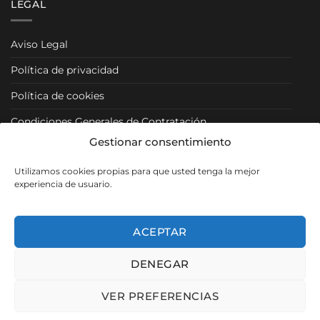
LEGAL
Aviso Legal
Política de privacidad
Política de cookies
Condiciones Generales de Contratación
Gestionar consentimiento
Condiciones Particulares
Utilizamos cookies propias para que usted tenga la mejor
Política de Venta y Cancelación/Devolución
experiencia de usuario.
RRSS
ACEPTAR
DENEGAR
Visa
PayPal
MasterCard
VER PREFERENCIAS
Copyright 2026 ©
Muebles Los Pacos
- SEO, Diseño y Desarrollo