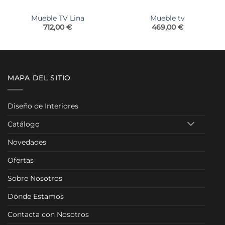
Mueble TV Lina
Mueble tv
go
712,00
€
469,00
€
ios:
de
0,00 €
ta
0,00 €
MAPA DEL SITIO
Diseño de Interiores
Catálogo
Novedades
Ofertas
Sobre Nosotros
Dónde Estamos
Contacta con Nosotros