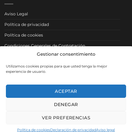
Aviso Legal
Política de privacidad
Política de cookies
Condiciones Generales de Contratación
Gestionar consentimiento
Condiciones Particulares
Utilizamos cookies propias para que usted tenga la mejor
Política de Venta y Cancelación/Devolución
experiencia de usuario.
RRSS
ACEPTAR
DENEGAR
Visa
PayPal
MasterCard
VER PREFERENCIAS
Copyright 2026 ©
Muebles Los Pacos
- SEO, Diseño y Desarrollo
Política de cookies
Declaración de privacidad
Aviso legal