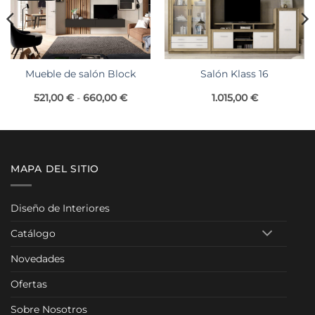
Salón Klass 16
Mueble de salón Block
Rango
1.015,00
€
521,00
€
-
660,00
€
de
precios:
desde
521,00 €
hasta
660,00 €
MAPA DEL SITIO
Diseño de Interiores
Catálogo
Novedades
Ofertas
Sobre Nosotros