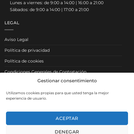
Lunes a viernes: de 9:00 a 14:00 | 16:00 a 21:00
Sábados: de 9:00 a 14:00 | 17:00 a 21:00
LEGAL
Aviso Legal
Política de privacidad
Política de cookies
Condiciones Generales de Contratación
Gestionar consentimiento
Condiciones Particulares
Utilizamos cookies propias para que usted tenga la mejor
Política de Venta y Cancelación/Devolución
experiencia de usuario.
RRSS
ACEPTAR
DENEGAR