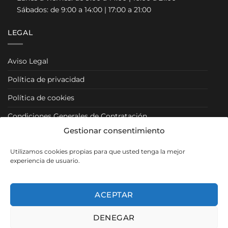
Sábados: de 9:00 a 14:00 | 17:00 a 21:00
LEGAL
Aviso Legal
Política de privacidad
Política de cookies
Condiciones Generales de Contratación
Gestionar consentimiento
Condiciones Particulares
Utilizamos cookies propias para que usted tenga la mejor
Política de Venta y Cancelación/Devolución
experiencia de usuario.
RRSS
ACEPTAR
DENEGAR