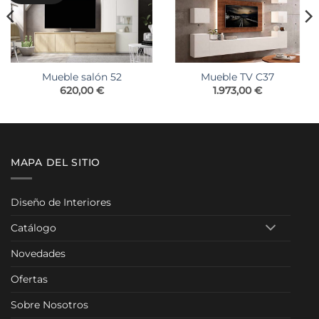
Mueble salón 52
Mueble TV C37
o
620,00
€
1.973,00
€
os:
e
0 €
0 €
MAPA DEL SITIO
Diseño de Interiores
Catálogo
Novedades
Ofertas
Sobre Nosotros