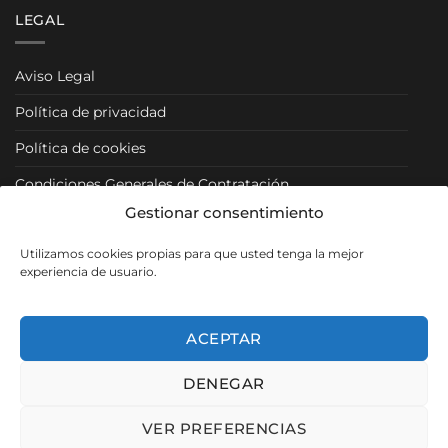
LEGAL
Aviso Legal
Política de privacidad
Política de cookies
Condiciones Generales de Contratación
Gestionar consentimiento
Condiciones Particulares
Utilizamos cookies propias para que usted tenga la mejor
Política de Venta y Cancelación/Devolución
experiencia de usuario.
RRSS
ACEPTAR
DENEGAR
Visa
PayPal
MasterCard
VER PREFERENCIAS