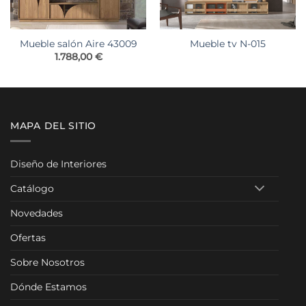
Mueble salón Aire 43009
Mueble tv N-015
go
1.788,00
€
ios:
de
0,00 €
ta
0,00 €
MAPA DEL SITIO
Diseño de Interiores
Catálogo
Novedades
Ofertas
Sobre Nosotros
Dónde Estamos