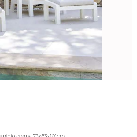
aluminio crema 73x83x101cm