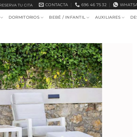
CONTACTA
696 46 75 32
WHATS
RESERVA TU CITA
DORMITORIOS
BEBÉ / INFANTIL
AUXILIARES
DE