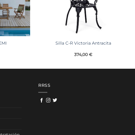
EMI
Silla C-R Victoria Antracita
374,00
€
RRSS
tratación