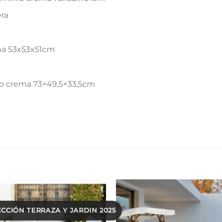
ra
ma 53x53x51cm
o crema 73×49,5×33,5cm
CCIÓN TERRAZA Y JARDIN 2025