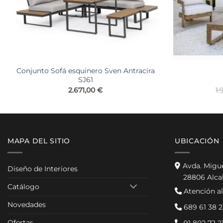
Conjunto Sofá esquinero Sven Antracira
SJ61
2.671,00
€
1.
MAPA DEL SITIO
UBICACIÓN
Avda. Migu
Diseño de Interiores
28806 Alca
Catálogo
Atención al
Novedades
689 61 38 2
Ofertas
91 802 72 2