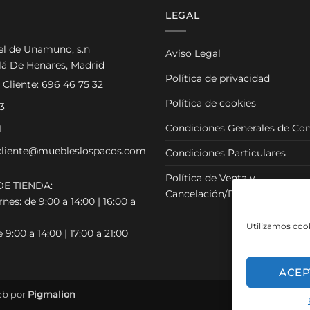
218,00 €
LEGAL
el de Unamuno, s.n
Aviso Legal
lá De Henares, Madrid
Política de privacidad
 Cliente:
696 46 75 32
Política de cookies
3
Condiciones Generales de Con
1
cliente@muebleslospacos.com
Condiciones Particulares
Política de Venta y
E TIENDA:
Cancelación/Devolución
nes: de 9:00 a 14:00 | 16:00 a
Utilizamos cook
 9:00 a 14:00 | 17:00 a 21:00
ACEP
eb por
Pigmalion