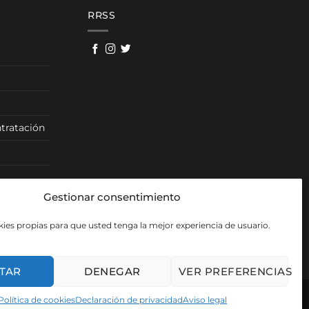
280,00 €
RRSS
tratación
Gestionar consentimiento
ies propias para que usted tenga la mejor experiencia de usuario.
TAR
DENEGAR
VER PREFERENCIAS
Política de cookies
Declaración de privacidad
Aviso legal
Visa
PayPal
Mas