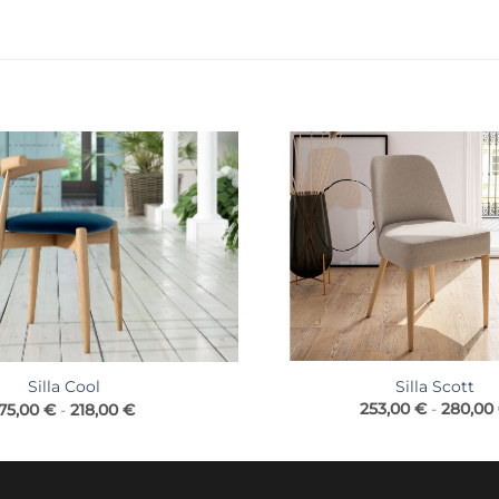
Silla Scott
Silla Cool
Rango
253,00
€
-
280,00
175,00
€
-
218,00
€
de
precios:
desde
175,00 €
hasta