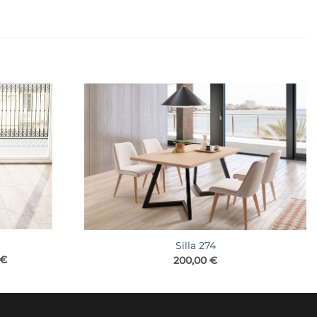
Silla 274
Rango
€
200,00
€
de
precios:
desde
253,00 €
hasta