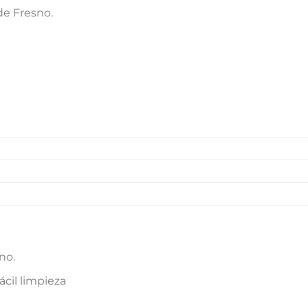
de Fresno.
no.
ácil limpieza