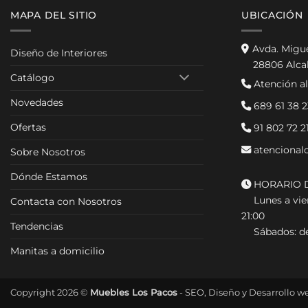
MAPA DEL SITIO
UBICACIÓN
Avda. Migu
Diseño de Interiores
28806 Alca
Catálogo
Atención al
Novedades
689 61 38 2
Ofertas
91 802 72 2
atencional
Sobre Nosotros
Dónde Estamos
HORARIO D
Lunes a vier
Contacta con Nosotros
21:00
Tendencias
Sábados: de
Manitas a domicilio
Copyright 2026 ©
Muebles Los Pacos
- SEO, Diseño y Desarrollo w