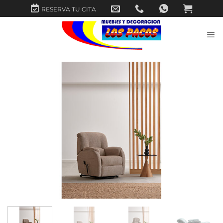
Saltar
RESERVA TU CITA
al
contenido