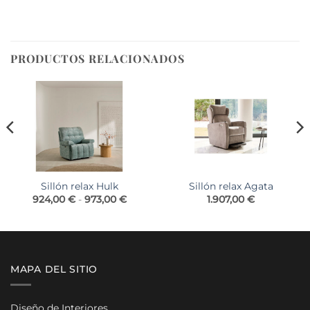
PRODUCTOS RELACIONADOS
Sillón relax Hulk
Sillón relax Agata
Rango
924,00
€
-
973,00
€
1.907,00
€
de
precios:
desde
924,00 €
hasta
973,00 €
MAPA DEL SITIO
Diseño de Interiores