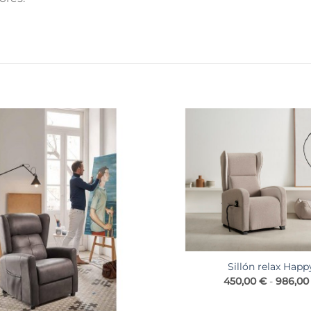
Sillón relax Happ
450,00
€
-
986,0