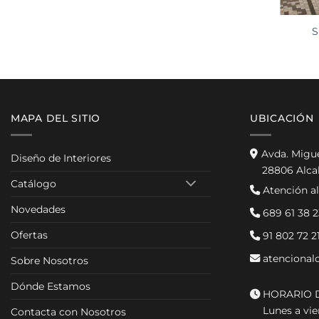
S
MAPA DEL SITIO
UBICACIÓN
Avda. Migu
Diseño de Interiores
28806 Alca
Catálogo
Atención al
Novedades
689 61 38 2
Ofertas
91 802 72 2
atencional
Sobre Nosotros
Dónde Estamos
HORARIO D
Lunes a vier
Contacta con Nosotros