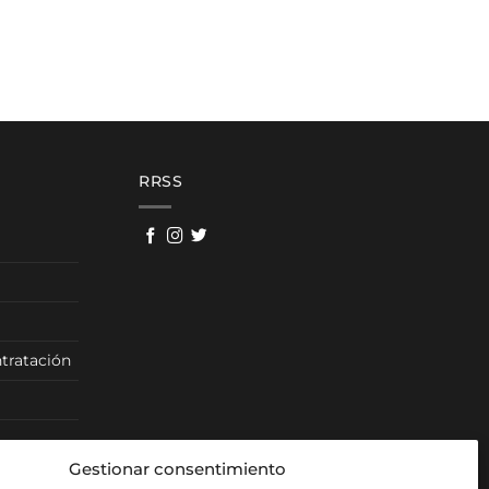
450,00 €
hasta
986,00 €
RRSS
tratación
Gestionar consentimiento