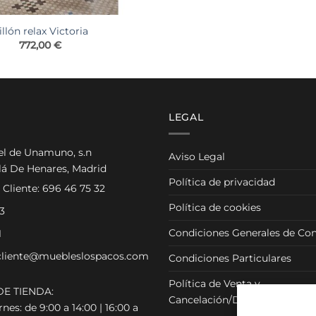
illón relax Victoria
772,00
€
LEGAL
el de Unamuno, s.n
Aviso Legal
lá De Henares, Madrid
Política de privacidad
 Cliente:
696 46 75 32
Política de cookies
3
Condiciones Generales de Con
1
cliente@muebleslospacos.com
Condiciones Particulares
Política de Venta y
E TIENDA:
Cancelación/Devolución
nes: de 9:00 a 14:00 | 16:00 a