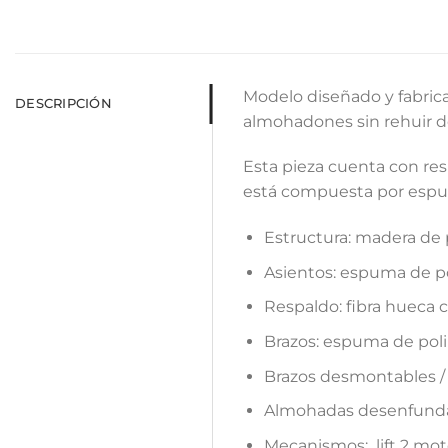
Modelo diseñado y fabric
DESCRIPCIÓN
almohadones sin rehuir de
Esta pieza cuenta con res
está compuesta por espum
Estructura: madera de p
Asientos: espuma de pol
Respaldo: fibra hueca c
Brazos: espuma de poliu
Brazos desmontables / i
Almohadas desenfundable
Mecanismos: lift 2 mot