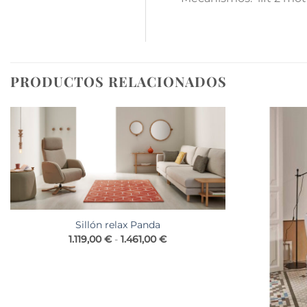
PRODUCTOS RELACIONADOS
Sillón relax Panda
Rango
1.119,00
€
-
1.461,00
€
de
precios:
desde
1.119,00 €
hasta
1.461,00 €