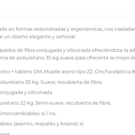
ado en formas redondeadas y ergonómicas, nos trasladan 
 un diseño elegante y señorial.
paldos de fibra conjugada y siliconada ofreciéndote la a
a de poliuretano 35 kg suave para ofrecerte la mejor d
ino + tablero DM. Muelle acero tipo ZZ. Cincha elástica 
iuretano 35 kg. Suave, recubierta de fibra.
onjugada y siliconada.
retano 22 kg. Semi-suave. recubierta de fibra.
ntercambiables: si / no.
s (asiento, respaldo y brazos): si.
ores.