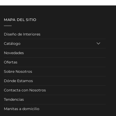
ios:
precio
de
desde
0,00 €
729,0
ta
hasta
0,00 €
1.096,
MAPA DEL SITIO
Diseño de Interiores
Catálogo
Novedades
Ofertas
Sobre Nosotros
Dónde Estamos
Contacta con Nosotros
Tendencias
Manitas a domicilio