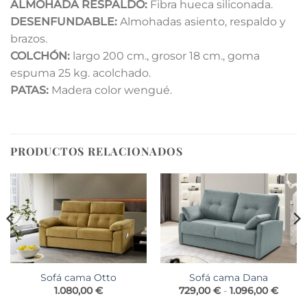
ALMOHADA RESPALDO:
Fibra hueca siliconada.
DESENFUNDABLE:
Almohadas asiento, respaldo y
brazos.
COLCHÓN:
largo 200 cm., grosor 18 cm., goma
espuma 25 kg. acolchado.
PATAS:
Madera color wengué.
PRODUCTOS RELACIONADOS
Sofá cama Otto
Sofá cama Dana
go
Rang
1.080,00
€
729,00
€
-
1.096,00
€
de