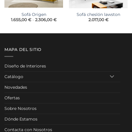
Sofá cheslón lawston
Sofá Origen
Rango
2.017,00
€
1.655,00
€
-
2.306,00
€
de
precios:
desde
1.655,00 €
hasta
2.306,00 €
MAPA DEL SITIO
Diseño de Interiores
Catálogo
Novedades
Ofertas
Sobre Nosotros
Dónde Estamos
Contacta con Nosotros