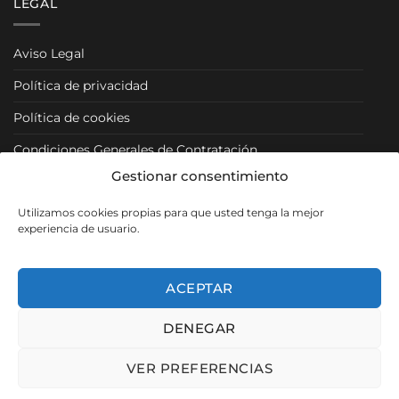
LEGAL
Aviso Legal
Política de privacidad
Política de cookies
Condiciones Generales de Contratación
Gestionar consentimiento
Condiciones Particulares
Utilizamos cookies propias para que usted tenga la mejor
Política de Venta y Cancelación/Devolución
experiencia de usuario.
RRSS
ACEPTAR
DENEGAR
Visa
PayPal
MasterCard
VER PREFERENCIAS
Copyright 2026 ©
Muebles Los Pacos
- SEO, Diseño y Desarrollo