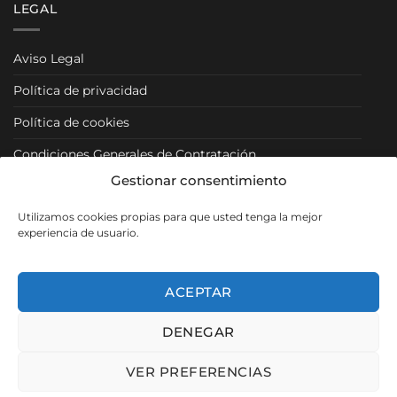
LEGAL
Aviso Legal
Política de privacidad
Política de cookies
Condiciones Generales de Contratación
Gestionar consentimiento
Condiciones Particulares
Utilizamos cookies propias para que usted tenga la mejor
Política de Venta y Cancelación/Devolución
experiencia de usuario.
RRSS
ACEPTAR
DENEGAR
Visa
PayPal
MasterCard
VER PREFERENCIAS