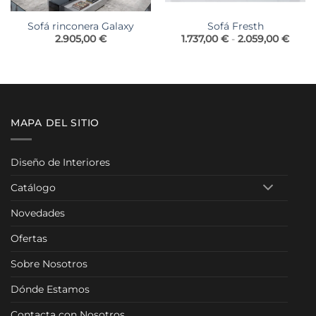
Sofá rinconera Galaxy
Sofá Fresth
Rang
2.905,00
€
1.737,00
€
-
2.059,00
€
de
preci
desd
1.737
hasta
2.059
MAPA DEL SITIO
Diseño de Interiores
Catálogo
Novedades
Ofertas
Sobre Nosotros
Dónde Estamos
Contacta con Nosotros