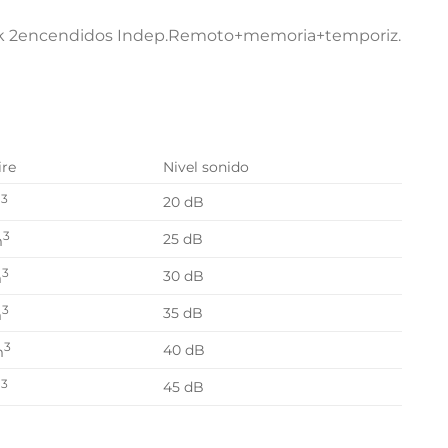
00k 2encendidos Indep.Remoto+memoria+temporiz.
ire
Nivel sonido
3
20 dB
m
3
25 dB
m
3
30 dB
m
3
35 dB
m
3
40 dB
m
3
45 dB
m