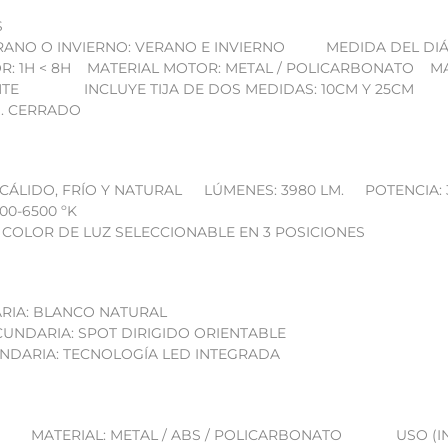
S
RANO O INVIERNO: VERANO E INVIERNO
MEDIDA DEL DIÁM
: 1H < 8H
MATERIAL MOTOR: METAL / POLICARBONATO
MA
NTE
INCLUYE TIJA DE DOS MEDIDAS: 10CM Y 25CM
M. CERRADO
CÁLIDO, FRÍO Y NATURAL
LÚMENES: 3980 LM.
POTENCIA:
00-6500 ºK
 COLOR DE LUZ SELECCIONABLE EN 3 POSICIONES
RIA: BLANCO NATURAL
CUNDARIA: SPOT DIRIGIDO ORIENTABLE
UNDARIA: TECNOLOGÍA LED INTEGRADA
MATERIAL: METAL / ABS / POLICARBONATO
USO (I