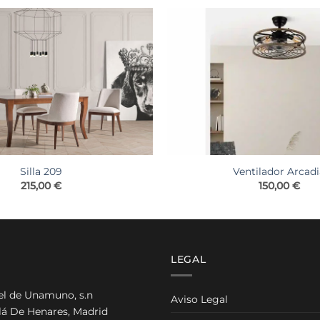
Silla 209
Ventilador Arcad
215,00
€
150,00
€
LEGAL
el de Unamuno, s.n
Aviso Legal
lá De Henares, Madrid