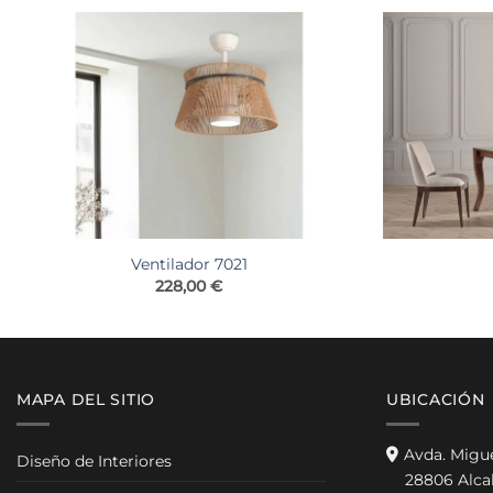
Ventilador 7021
228,00
€
MAPA DEL SITIO
UBICACIÓN
Avda. Migu
Diseño de Interiores
28806 Alca