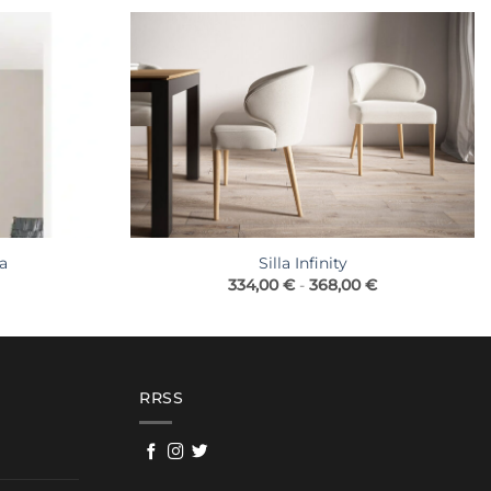
ia
Silla Infinity
Rango
334,00
€
-
368,00
€
de
precios:
desde
334,00 €
hasta
368,00 €
RRSS