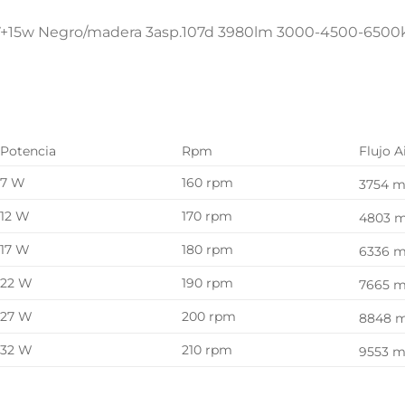
 37+15w Negro/madera 3asp.107d 3980lm 3000-4500-65
Potencia
Rpm
Flujo A
7 W
160 rpm
3754 
12 W
170 rpm
4803 
17 W
180 rpm
6336 
22 W
190 rpm
7665 
27 W
200 rpm
8848 
32 W
210 rpm
9553 