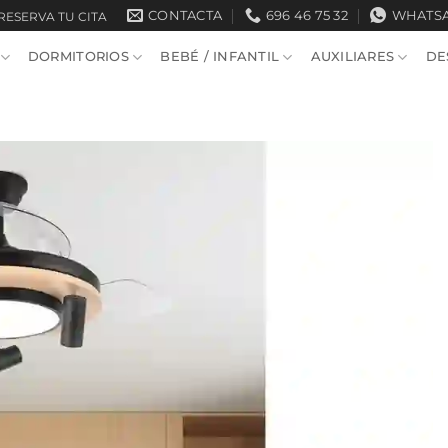
CONTACTA
696 46 75 32
WHATS
RESERVA TU CITA
DORMITORIOS
BEBÉ / INFANTIL
AUXILIARES
DE