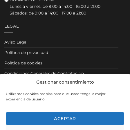
Lunes a viernes: de 9:00 a 14:00 | 16:00 a 21:00
Sábados: de 9:00 a 14:00 | 17:00 a 21:00
LEGAL
Aviso Legal
Política de privacidad
Política de cookies
Condiciones Generales de Contratación
Gestionar consentimiento
Condiciones Particulares
Utilizamos cookies propias para que usted tenga la mejor
Política de Venta y Cancelación/Devolución
experiencia de usuario.
RRSS
ACEPTAR