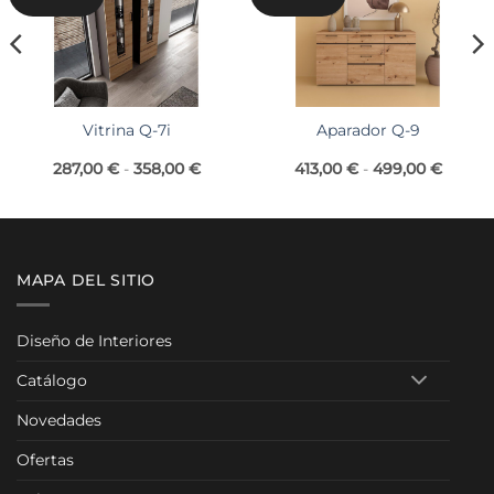
Vitrina Q-7i
Aparador Q-9
go
Rango
Rango
287,00
€
-
358,00
€
413,00
€
-
499,00
€
de
de
ios:
precios:
precios
de
desde
desde
2,00 €
287,00 €
413,00
ta
hasta
hasta
6,00 €
358,00 €
499,00
MAPA DEL SITIO
Diseño de Interiores
Catálogo
Novedades
Ofertas